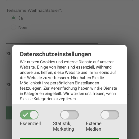
Teilnahme Weihnachtsfeier*:
Ja
Nein
_____________________________________
Datenschutz­einstellungen
Shuttledienst gewünscht?
Ja
Wir nutzen Cookies und externe Dienste auf unserer
Website. Einige von ihnen sind essenziell, während
Nein
andere uns helfen, diese Website und Ihr Erlebnis auf
der Website zu verbessern.
Hier haben Sie die
Möglichkeit Ihre persönlichen Einstellungen
Shuttledienst TIROL - Gewünschte Einstiegstelle (Dropdown):
festzulegen.
Zur Vereinfachung haben wir die Dienste
in Kategorien eingeteilt. Wir würden uns freuen, wenn
Sie alle Kategorien akzeptieren.
Essenziell
Statistik,
Externe
Marketing
Medien