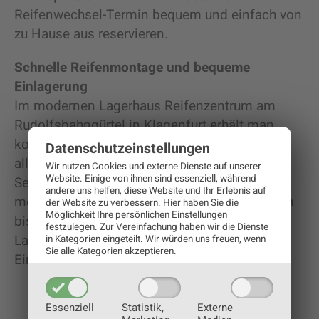
Reifenwechsel-Termin bequem und einfach von
zu Hause aus reservieren.
Schnelle Reifenmontage und bequeme
Einlagerung
Im modernen Lagerhaus Reifenzentrum am
Rudolfsbahngürtel in Klagenfurt erhält man
kompetente Fachberatung für die Bereifung
Datenschutz­einstellungen
aller Fahrzeugtypen, sowie fachgerechte
Wir nutzen Cookies und externe Dienste auf unserer
Website. Einige von ihnen sind essenziell, während
Service- und Montageleistungen. Mit einem
andere uns helfen, diese Website und Ihr Erlebnis auf
modernen Reifenlager und einer Kapazität von
der Website zu verbessern.
Hier haben Sie die
Möglichkeit Ihre persönlichen Einstellungen
bis zu 10.000 Kundenrädern, bietet das
festzulegen.
Zur Vereinfachung haben wir die Dienste
Lagerhaus auch ein bequemes Reifen-
in Kategorien eingeteilt. Wir würden uns freuen, wenn
Sie alle Kategorien akzeptieren.
Einlagerungs-Service.
Essenziell
Statistik,
Externe