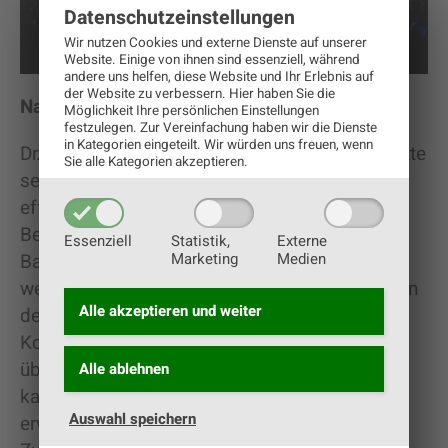
Datenschutz­einstellungen
Wir nutzen Cookies und externe Dienste auf unserer
Website. Einige von ihnen sind essenziell, während
andere uns helfen, diese Website und Ihr Erlebnis auf
der Website zu verbessern.
Hier haben Sie die
Nahhaltig und Effizient wirtschaften
Möglichkeit Ihre persönlichen Einstellungen
festzulegen.
Zur Vereinfachung haben wir die Dienste
in Kategorien eingeteilt. Wir würden uns freuen, wenn
Dr. Josef Bosch von der Firma FarmFacts setzte
Sie alle Kategorien akzeptieren.
seinen Fokus auf eine nachhaltige und
effiziente Bewirtschaftung. So können zum
Beispiel mit Hilfe von Satelliten sogenannte
Essenziell
Statistik,
Externe
Marketing
Medien
Basiskarten (Talking Fields) angelegt werden,
welche die unterschiedlichen Gegebenheiten in
Alle akzeptieren und
weiter
den einzelnen Feldschlägen digitalisieren. In
Kombination mit dem digitalisierten Wissen
über Pflanzensorten und Bodeneigenschaften
Alle ablehnen
kann der jeweilige Düngerbedarf exakt an das
Auswahl speichern
erwartete Ertragspotenzial angepasst werden.