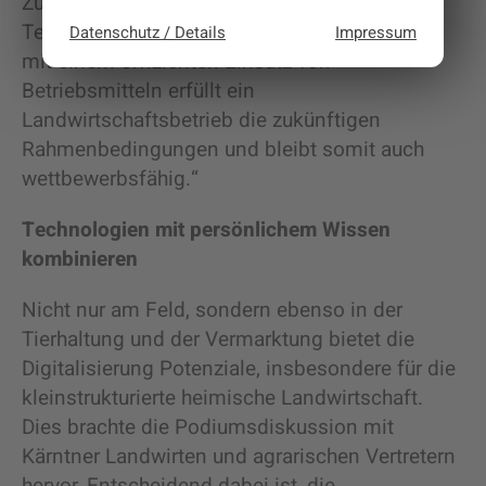
Zu den Vorteilen einer
Teilflächenbewirtschaftung meint Bosch „Nur
Datenschutz / Details
Impressum
mit einem effizienten Einsatz von
Betriebsmitteln erfüllt ein
Landwirtschaftsbetrieb die zukünftigen
Rahmenbedingungen und bleibt somit auch
wettbewerbsfähig.“
Technologien mit persönlichem Wissen
kombinieren
Nicht nur am Feld, sondern ebenso in der
Tierhaltung und der Vermarktung bietet die
Digitalisierung Potenziale, insbesondere für die
kleinstrukturierte heimische Landwirtschaft.
Dies brachte die Podiumsdiskussion mit
Kärntner Landwirten und agrarischen Vertretern