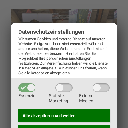
Datenschutz­einstellungen
Wir nutzen Cookies und externe Dienste auf unserer
Website. Einige von ihnen sind essenziell, während
andere uns helfen, diese Website und Ihr Erlebnis auf
der Website zu verbessern.
Hier haben Sie die
Möglichkeit Ihre persönlichen Einstellungen
festzulegen.
Zur Vereinfachung haben wir die Dienste
in Kategorien eingeteilt. Wir würden uns freuen, wenn
Sie alle Kategorien akzeptieren.
Als einer der großen Lehrlings-Ausbilder ist UNSER
LAGERHAUS stets bestrebt, jungen, motivierten Menschen
Essenziell
Statistik,
Externe
eine fundierte Ausbildung mit laufenden
Marketing
Medien
Weiterbildungsmöglichkeiten zu bieten
Alle akzeptieren und
weiter